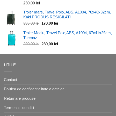
230,00
lei
Troler mare, Travel Polo, ABS, A1004, 78x48x32cm,
Kaki PRODUS RESIGILAT!
Prețul
Prețul
395,00
lei
170,00
lei
inițial
curent
Troler Mediu, Travel Polo,ABS, A1004, 67x41x29cm,
a
este:
Turcoaz
fost:
170,00 lei.
395,00 lei.
Prețul
Prețul
290,00
lei
230,00
lei
inițial
curent
a
este:
fost:
230,00 lei.
290,00 lei.
UTILE
Contact
Politica de confidentialitate a datelor
Returnare produse
Termeni si conditii