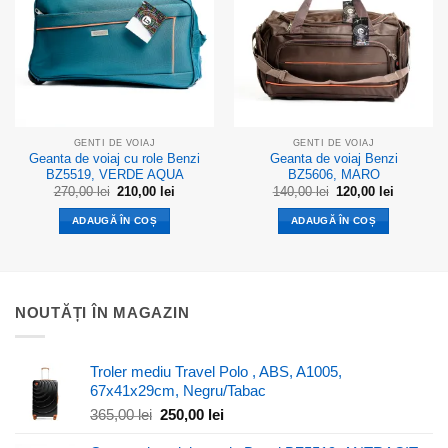
GENTI DE VOIAJ
GENTI DE VOIAJ
Geanta de voiaj cu role Benzi
Geanta de voiaj Benzi
BZ5519, VERDE AQUA
BZ5606, MARO
Prețul
Prețul
Prețul
Prețul
270,00
lei
210,00
lei
140,00
lei
120,00
lei
inițial
curent
inițial
curent
a
este:
a
este:
ADAUGĂ ÎN COȘ
ADAUGĂ ÎN COȘ
fost:
210,00 lei.
fost:
120,00 lei
270,00 lei.
140,00 lei.
NOUTĂȚI ÎN MAGAZIN
Troler mediu Travel Polo , ABS, A1005,
67x41x29cm, Negru/Tabac
Prețul
Prețul
365,00
lei
250,00
lei
inițial
curent