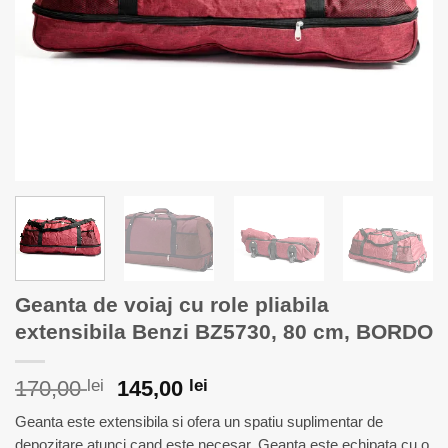
Geanta de voiaj cu role pliabila
extensibila Benzi BZ5730, 80 cm, BORDO
Prețul
Prețul
170,00
lei
145,00
lei
inițial
curent
Geanta este extensibila si ofera un spatiu suplimentar de
a
este:
depozitare atunci cand este necesar. Geanta este echipata cu o