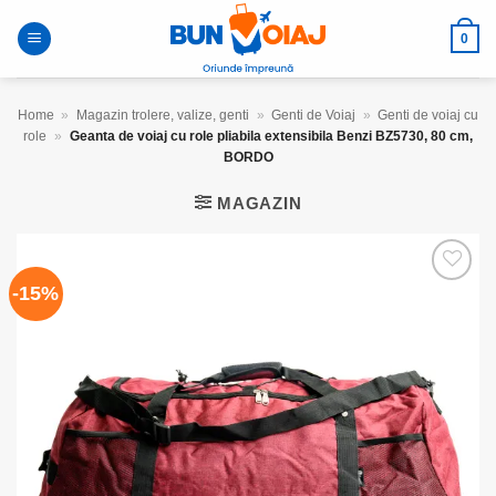
Skip
to
0
content
Home
»
Magazin trolere, valize, genti
»
Genti de Voiaj
»
Genti de voiaj cu
role
»
Geanta de voiaj cu role pliabila extensibila Benzi BZ5730, 80 cm,
BORDO
MAGAZIN
-15%
Add to
wishlist