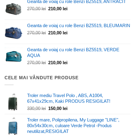
a
este:
Geanta de voiaj cu role Benzi BZ5519, ANTRACIT
fost:
250,00 lei.
Prețul
Prețul
270,00
lei
210,00
lei
365,00 lei.
inițial
curent
a
este:
Geanta de voiaj cu role Benzi BZ5519, BLEUMARIN
fost:
210,00 lei.
270,00 lei.
Prețul
Prețul
270,00
lei
210,00
lei
inițial
curent
a
este:
Geanta de voiaj cu role Benzi BZ5519, VERDE
fost:
210,00 lei.
AQUA
270,00 lei.
Prețul
Prețul
270,00
lei
210,00
lei
inițial
curent
a
este:
CELE MAI VÂNDUTE PRODUSE
fost:
210,00 lei.
270,00 lei.
Troler mediu Travel Polo , ABS, A1004,
67x41x29cm, Kaki PRODUS RESIGILAT!
Prețul
Prețul
330,00
lei
150,00
lei
inițial
curent
a
este:
Troler mare, Polipropilena, My Luggage "LINE",
fost:
150,00 lei.
80x54x30cm, culoare Verde Petrol -Produs
330,00 lei.
neutilizat,RESIGILAT