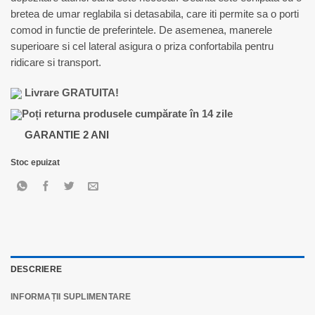
fost:
145,00 lei.
bretea de umar reglabila si detasabila, care iti permite sa o porti
170,00 lei.
comod in functie de preferintele. De asemenea, manerele
superioare si cel lateral asigura o priza confortabila pentru
ridicare si transport.
Livrare GRATUITA!
Poți returna produsele cumpărate în 14 zile
GARANTIE 2 ANI
Stoc epuizat
DESCRIERE
INFORMAȚII SUPLIMENTARE