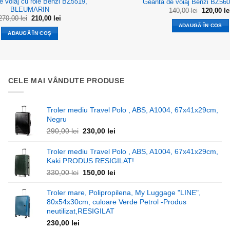
e voiaj cu role Benzi BZ5519,
Geanta de voiaj Benzi BZ5
BLEUMARIN
Prețul
140,00
lei
120,00
le
inițial
Prețul
Prețul
270,00
lei
210,00
lei
a
inițial
curent
ADAUGĂ ÎN COȘ
fost:
a
este:
ADAUGĂ ÎN COȘ
140,00 lei
fost:
210,00 lei.
270,00 lei.
CELE MAI VÂNDUTE PRODUSE
Troler mediu Travel Polo , ABS, A1004, 67x41x29cm,
Negru
Prețul
Prețul
290,00
lei
230,00
lei
inițial
curent
a
este:
Troler mediu Travel Polo , ABS, A1004, 67x41x29cm,
fost:
230,00 lei.
Kaki PRODUS RESIGILAT!
290,00 lei.
Prețul
Prețul
330,00
lei
150,00
lei
inițial
curent
a
este:
Troler mare, Polipropilena, My Luggage "LINE",
fost:
150,00 lei.
80x54x30cm, culoare Verde Petrol -Produs
330,00 lei.
neutilizat,RESIGILAT
230,00
lei