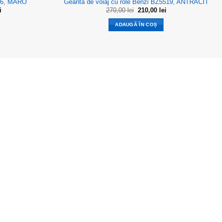
606, MARO
Geanta de voiaj cu role Benzi BZ5519, ANTRACIT
Prețul
Prețul
Prețul
i
270,00
lei
210,00
lei
curent
inițial
curent
este:
a
este:
ADAUGĂ ÎN COȘ
120,00 lei.
fost:
210,00 lei.
.
270,00 lei.