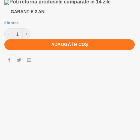
Poți returna produsele cumpărate în 14 zile
GARANTIE 2 ANI
6 în stoc
Cantitate Geanta de voiaj cu role Benzi BZ5519, VERDE AQUA
ADAUGĂ ÎN COȘ