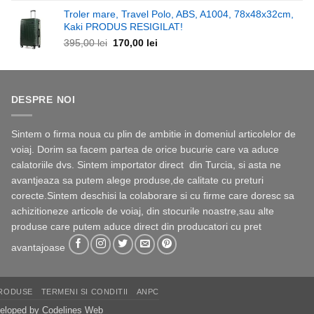
Troler mare, Travel Polo, ABS, A1004, 78x48x32cm,
Kaki PRODUS RESIGILAT!
Prețul
Prețul
395,00
lei
170,00
lei
inițial
curent
a
este:
fost:
170,00 lei.
395,00 lei.
DESPRE NOI
Sintem o firma noua cu plin de ambitie in domeniul articolelor de
voiaj. Dorim sa facem partea de orice bucurie care va aduce
calatoriile dvs. Sintem importator direct din Turcia, si asta ne
avantjeaza sa putem alege produse,de calitate cu preturi
corecte.Sintem deschisi la colaborare si cu firme care doresc sa
achizitioneze articole de voiaj, din stocurile noastre,sau alte
produse care putem aduce direct din producatori cu pret
avantajoase
RODUSE
TERMENI SI CONDITII
ANPC
eveloped by
Codelines Web