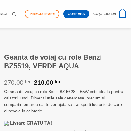
TACT
ÎNREGISTRARE
CUMPĂRĂ
COȘ /
0,00
LEI
0
Geanta de voiaj cu role Benzi
BZ5519, VERDE AQUA
Prețul
Prețul
270,00
210,00
lei
lei
inițial
curent
Geanta de voiaj cu role Benzi BZ 5628 – 65W este ideala pentru
a
este:
calatorii lungi. Dimensiunile sale generoase, precum si
fost:
210,00 lei.
270,00 lei.
compartimentarea sa, te vor ajuta sa transporti lucrurile de care
ai nevoie in calatorie.
Livrare GRATUITA!