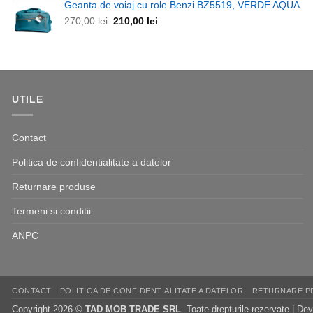
fost:
210,00 lei.
Geanta de voiaj cu role Benzi BZ5519, VERDE AQUA
270,00 lei.
Prețul
Prețul
270,00
lei
210,00
lei
inițial
curent
a
este:
fost:
210,00 lei.
270,00 lei.
UTILE
Contact
Politica de confidentialitate a datelor
Returnare produse
Termeni si conditii
ANPC
CONTACT
POLITICA DE CONFIDENTIALITATE A DATELOR
RETURNARE P
Copyright 2026 ©
TAD MOB TRADE SRL
. Toate drepturile rezervate | D