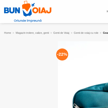
Skip
to
content
Home
»
Magazin trolere, valize, genti
»
Genti de Voiaj
»
Genti de voiaj cu role
»
Gean
-22%