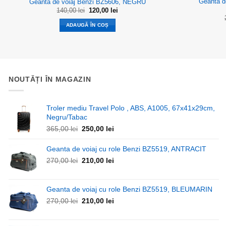
Geanta d
Geanta de voiaj Benzi BZ5606, NEGRU
Prețul
Prețul
140,00
lei
120,00
lei
inițial
curent
a
este:
ADAUGĂ ÎN COȘ
fost:
120,00 lei.
140,00 lei.
NOUTĂȚI ÎN MAGAZIN
Troler mediu Travel Polo , ABS, A1005, 67x41x29cm,
Negru/Tabac
Prețul
Prețul
365,00
lei
250,00
lei
inițial
curent
a
este:
Geanta de voiaj cu role Benzi BZ5519, ANTRACIT
fost:
250,00 lei.
Prețul
Prețul
270,00
lei
210,00
lei
365,00 lei.
inițial
curent
a
este:
fost:
210,00 lei.
Geanta de voiaj cu role Benzi BZ5519, BLEUMARIN
270,00 lei.
Prețul
Prețul
270,00
lei
210,00
lei
inițial
curent
a
este: