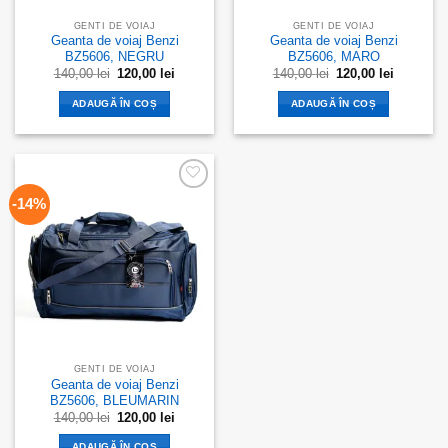
GENTI DE VOIAJ
GENTI DE VOIAJ
Geanta de voiaj Benzi
Geanta de voiaj Benzi
BZ5606, NEGRU
BZ5606, MARO
Prețul
Prețul
Prețul
Prețul
140,00
lei
120,00
lei
140,00
lei
120,00
lei
inițial
curent
inițial
curent
a
este:
a
este:
ADAUGĂ ÎN COȘ
ADAUGĂ ÎN COȘ
fost:
120,00 lei.
fost:
120,00 lei
140,00 lei.
140,00 lei.
Add to
-14%
wishlist
GENTI DE VOIAJ
Geanta de voiaj Benzi
BZ5606, BLEUMARIN
Prețul
Prețul
140,00
lei
120,00
lei
inițial
curent
a
este:
ADAUGĂ ÎN COȘ