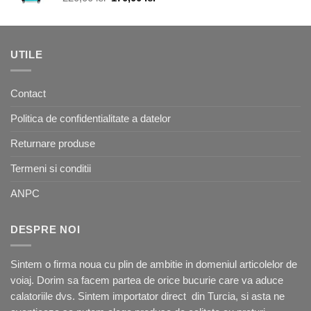
inițial
curent
a
este:
fost:
170,00 lei.
220,00 lei.
UTILE
Contact
Politica de confidentialitate a datelor
Returnare produse
Termeni si conditii
ANPC
DESPRE NOI
Sintem o firma noua cu plin de ambitie in domeniul articolelor de
voiaj. Dorim sa facem partea de orice bucurie care va aduce
calatoriile dvs. Sintem importator direct din Turcia, si asta ne