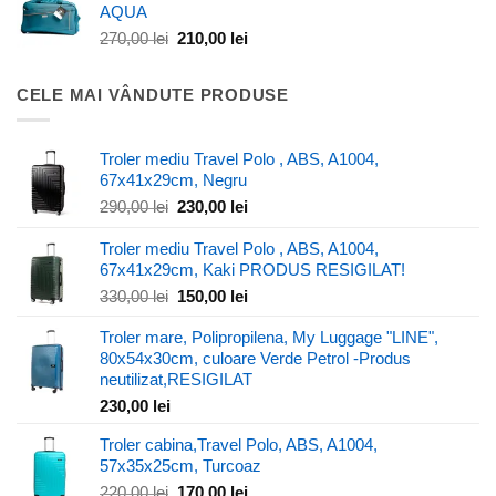
AQUA
270,00 lei.
Prețul
Prețul
270,00
lei
210,00
lei
inițial
curent
a
este:
CELE MAI VÂNDUTE PRODUSE
fost:
210,00 lei.
270,00 lei.
Troler mediu Travel Polo , ABS, A1004,
67x41x29cm, Negru
Prețul
Prețul
290,00
lei
230,00
lei
inițial
curent
a
este:
Troler mediu Travel Polo , ABS, A1004,
fost:
230,00 lei.
67x41x29cm, Kaki PRODUS RESIGILAT!
290,00 lei.
Prețul
Prețul
330,00
lei
150,00
lei
inițial
curent
Troler mare, Polipropilena, My Luggage "LINE",
a
este:
80x54x30cm, culoare Verde Petrol -Produs
fost:
150,00 lei.
neutilizat,RESIGILAT
330,00 lei.
230,00
lei
Troler cabina,Travel Polo, ABS, A1004,
57x35x25cm, Turcoaz
Prețul
Prețul
220,00
lei
170,00
lei