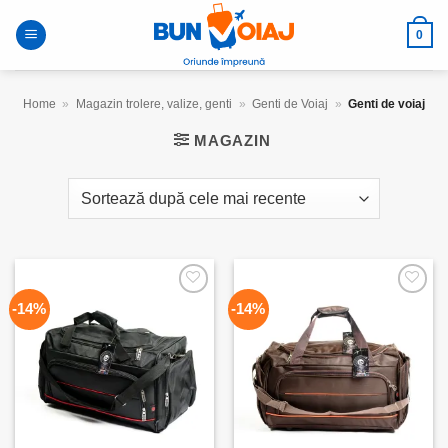
Skip
to
0
content
Home
»
Magazin trolere, valize, genti
»
Genti de Voiaj
»
Genti de voiaj
MAGAZIN
Add to
Add to
-14%
-14%
wishlist
wishlist