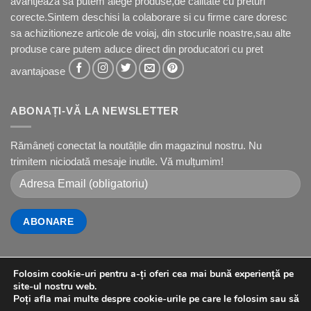
avantjeaza sa putem alege produse,de calitate cu preturi
corecte.Sintem deschisi la colaborare si cu firme care doresc
sa achizitioneze articole de voiaj, din stocurile noastre,sau alte
produse care putem aduce direct din producatori cu pret
avantajoase
ABONAȚI-VĂ LA NEWSLETTER
Rămâneți conectat la noutățile din magazinul nostru. Nu
trimitem niciodată mesaje inutile. Vă mulțumim!
Folosim cookie-uri pentru a-ți oferi cea mai bună experiență pe
site-ul nostru web.
Visa
PayPal
Stripe
MasterCard
Cash
Poți afla mai multe despre cookie-urile pe care le folosim sau să
On