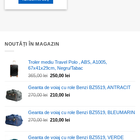
fost:
120,00 lei.
140,00 lei.
NOUTĂȚI ÎN MAGAZIN
Troler mediu Travel Polo , ABS, A1005,
67x41x29cm, Negru/Tabac
Prețul
Prețul
365,00
lei
250,00
lei
inițial
curent
a
este:
Geanta de voiaj cu role Benzi BZ5519, ANTRACIT
fost:
250,00 lei.
Prețul
Prețul
270,00
lei
210,00
lei
365,00 lei.
inițial
curent
a
este:
Geanta de voiaj cu role Benzi BZ5519, BLEUMARIN
fost:
210,00 lei.
270,00 lei.
Prețul
Prețul
270,00
lei
210,00
lei
inițial
curent
a
este:
Geanta de voiaj cu role Benzi BZ5519, VERDE
fost:
210,00 lei.