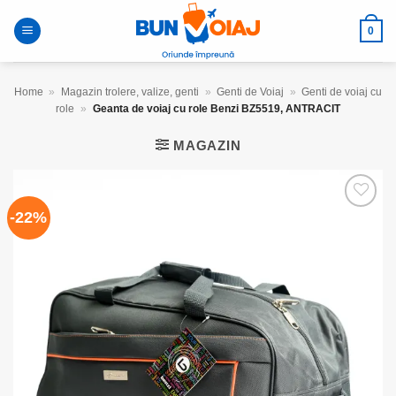
Skip
to
0
content
Home
»
Magazin trolere, valize, genti
»
Genti de Voiaj
»
Genti de voiaj cu
role
»
Geanta de voiaj cu role Benzi BZ5519, ANTRACIT
MAGAZIN
-22%
Add to
wishlist