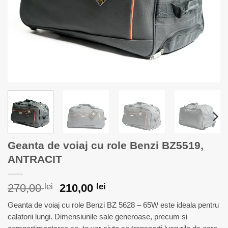
Geanta de voiaj cu role Benzi BZ5519,
ANTRACIT
Prețul
Prețul
270,00
lei
210,00
lei
inițial
curent
Geanta de voiaj cu role Benzi BZ 5628 – 65W este ideala pentru
a
este:
calatorii lungi. Dimensiunile sale generoase, precum si
fost:
210,00 lei.