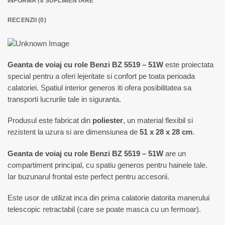
INFORMAȚII SUPLIMENTARE
RECENZII (0)
Geanta de voiaj cu role Benzi BZ 5519 – 51W
este proiectata
special pentru a oferi lejeritate si confort pe toata perioada
calatoriei. Spatiul interior generos iti ofera posibilitatea sa
transporti lucrurile tale in siguranta.
Produsul este fabricat din
poliester
, un material flexibil si
rezistent la uzura si are dimensiunea de
51 x 28 x 28 cm
.
Geanta de voiaj cu role Benzi BZ 5519 – 51W
are un
compartiment principal, cu spatiu generos pentru hainele tale.
Iar buzunarul frontal este perfect pentru accesorii.
Este usor de utilizat inca din prima calatorie datorita manerului
telescopic retractabil (care se poate masca cu un fermoar).