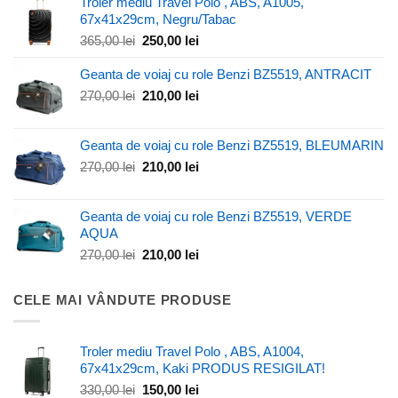
Troler mediu Travel Polo , ABS, A1005,
67x41x29cm, Negru/Tabac
Prețul
Prețul
365,00
lei
250,00
lei
inițial
curent
a
este:
Geanta de voiaj cu role Benzi BZ5519, ANTRACIT
fost:
250,00 lei.
Prețul
Prețul
270,00
lei
210,00
lei
365,00 lei.
inițial
curent
a
este:
Geanta de voiaj cu role Benzi BZ5519, BLEUMARIN
fost:
210,00 lei.
270,00 lei.
Prețul
Prețul
270,00
lei
210,00
lei
inițial
curent
a
este:
Geanta de voiaj cu role Benzi BZ5519, VERDE
fost:
210,00 lei.
AQUA
270,00 lei.
Prețul
Prețul
270,00
lei
210,00
lei
inițial
curent
a
este:
CELE MAI VÂNDUTE PRODUSE
fost:
210,00 lei.
270,00 lei.
Troler mediu Travel Polo , ABS, A1004,
67x41x29cm, Kaki PRODUS RESIGILAT!
Prețul
Prețul
330,00
lei
150,00
lei