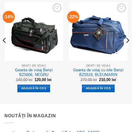
Add to
Add to
-14%
-22%
wishlist
wishlist
GENTI DE VOIAJ
GENTI DE VOIAJ
Geanta de voiaj Benzi
Geanta de voiaj cu role Benzi
BZ5606, NEGRU
BZ5519, BLEUMARIN
Prețul
Prețul
Prețul
Prețul
140,00
lei
120,00
lei
270,00
lei
210,00
lei
inițial
curent
inițial
curent
a
este:
a
este:
ADAUGĂ ÎN COȘ
ADAUGĂ ÎN COȘ
ei.
fost:
120,00 lei.
fost:
210,00 lei
140,00 lei.
270,00 lei.
NOUTĂȚI ÎN MAGAZIN