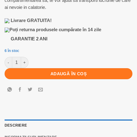
compartimentarea sa, te vor ajuta sa transporti lucrurile de care
270,00 lei.
ai nevoie in calatorie.
Livrare GRATUITA!
Poți returna produsele cumpărate în 14 zile
GARANTIE 2 ANI
6 în stoc
Cantitate Geanta de voiaj cu role Benzi BZ5519, ANTRACIT
ADAUGĂ ÎN COȘ
DESCRIERE