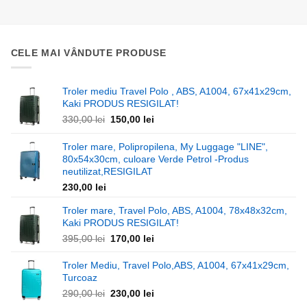
270,00 lei.
140,00 lei
CELE MAI VÂNDUTE PRODUSE
Troler mediu Travel Polo , ABS, A1004, 67x41x29cm,
Kaki PRODUS RESIGILAT!
Prețul
Prețul
330,00
lei
150,00
lei
inițial
curent
a
este:
Troler mare, Polipropilena, My Luggage "LINE",
fost:
150,00 lei.
80x54x30cm, culoare Verde Petrol -Produs
330,00 lei.
neutilizat,RESIGILAT
230,00
lei
Troler mare, Travel Polo, ABS, A1004, 78x48x32cm,
Kaki PRODUS RESIGILAT!
Prețul
Prețul
395,00
lei
170,00
lei
inițial
curent
a
este:
Troler Mediu, Travel Polo,ABS, A1004, 67x41x29cm,
fost:
170,00 lei.
Turcoaz
395,00 lei.
Prețul
Prețul
290,00
lei
230,00
lei
inițial
curent