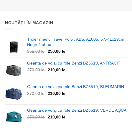
270,00 lei.
NOUTĂȚI ÎN MAGAZIN
Troler mediu Travel Polo , ABS, A1005, 67x41x29cm,
Negru/Tabac
Prețul
Prețul
365,00
lei
250,00
lei
inițial
curent
a
este:
Geanta de voiaj cu role Benzi BZ5519, ANTRACIT
fost:
250,00 lei.
Prețul
Prețul
270,00
lei
210,00
lei
365,00 lei.
inițial
curent
a
este:
fost:
210,00 lei.
Geanta de voiaj cu role Benzi BZ5519, BLEUMARIN
270,00 lei.
Prețul
Prețul
270,00
lei
210,00
lei
inițial
curent
a
este:
fost:
210,00 lei.
Geanta de voiaj cu role Benzi BZ5519, VERDE AQUA
270,00 lei.
Prețul
Prețul
270,00
lei
210,00
lei
inițial
curent
a
este: