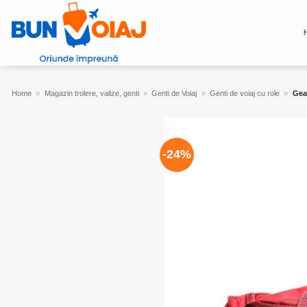
Skip
to
content
Home
»
Magazin trolere, valize, genti
»
Genti de Voiaj
»
Genti de voiaj cu role
»
Gean
-24%