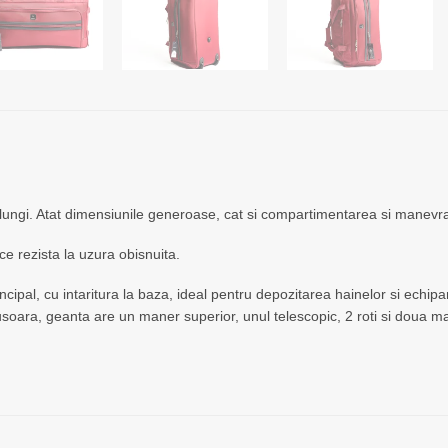
lungi. Atat dimensiunile generoase, cat si compartimentarea si manevrare
ce rezista la uzura obisnuita.
pal, cu intaritura la baza, ideal pentru depozitarea hainelor si echipame
e usoara, geanta are un maner superior, unul telescopic, 2 roti si doua 