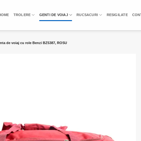
HOME
TROLERE
GENTI DE VOIAJ
RUCSACURI
RESIGILATE
CON
ta de voiaj cu role Benzi BZ5387, ROSU
Add to
wishlist