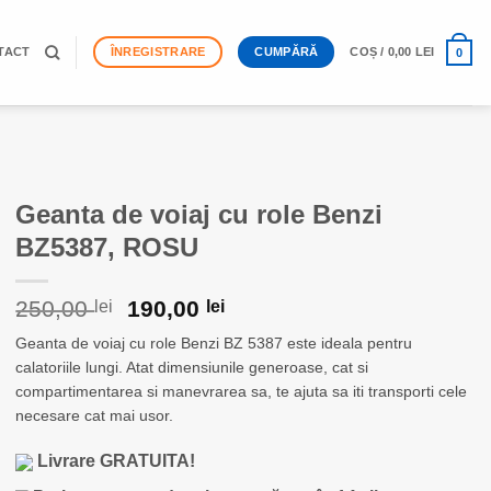
TACT
ÎNREGISTRARE
CUMPĂRĂ
COȘ /
0,00
LEI
0
Geanta de voiaj cu role Benzi
BZ5387, ROSU
Prețul
Prețul
250,00
190,00
lei
lei
inițial
curent
Geanta de voiaj cu role Benzi BZ 5387 este ideala pentru
a
este:
calatoriile lungi. Atat dimensiunile generoase, cat si
fost:
190,00 lei.
250,00 lei.
compartimentarea si manevrarea sa, te ajuta sa iti transporti cele
necesare cat mai usor.
Livrare GRATUITA!