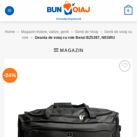
Skip
to
0
content
Home
»
Magazin trolere, valize, genti
»
Genti de Voiaj
»
Genti de voiaj cu
role
»
Geanta de voiaj cu role Benzi BZ5387, NEGRU
MAGAZIN
-24%
Add to
wishlist