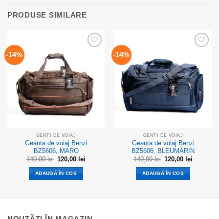
PRODUSE SIMILARE
Add to
Add to
-14%
-14%
wishlist
wishlist
GENTI DE VOIAJ
GENTI DE VOIAJ
Geanta de voiaj Benzi
Geanta de voiaj Benzi
BZ5606, MARO
BZ5606, BLEUMARIN
Prețul
Prețul
Prețul
Prețul
140,00
lei
120,00
lei
140,00
lei
120,00
lei
inițial
curent
inițial
curent
a
este:
a
este:
ADAUGĂ ÎN COȘ
ADAUGĂ ÎN COȘ
fost:
120,00 lei.
fost:
120,00 lei
140,00 lei.
140,00 lei.
NOUTĂȚI ÎN MAGAZIN