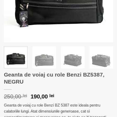
Geanta de voiaj cu role Benzi BZ5387,
NEGRU
Prețul
Prețul
250,00
lei
190,00
lei
inițial
curent
Geanta de voiaj cu role Benzi BZ 5387 este ideala pentru
a
este:
calatoriile lungi. Atat dimensiunile generoase, cat si
fost:
190,00 lei.