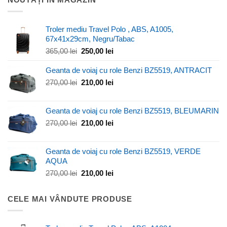
Troler mediu Travel Polo , ABS, A1005,
67x41x29cm, Negru/Tabac
Prețul
Prețul
365,00
lei
250,00
lei
inițial
curent
a
este:
Geanta de voiaj cu role Benzi BZ5519, ANTRACIT
fost:
250,00 lei.
Prețul
Prețul
270,00
lei
210,00
lei
365,00 lei.
inițial
curent
a
este:
Geanta de voiaj cu role Benzi BZ5519, BLEUMARIN
fost:
210,00 lei.
270,00 lei.
Prețul
Prețul
270,00
lei
210,00
lei
inițial
curent
a
este:
Geanta de voiaj cu role Benzi BZ5519, VERDE
fost:
210,00 lei.
AQUA
270,00 lei.
Prețul
Prețul
270,00
lei
210,00
lei
inițial
curent
a
este:
CELE MAI VÂNDUTE PRODUSE
fost:
210,00 lei.
270,00 lei.