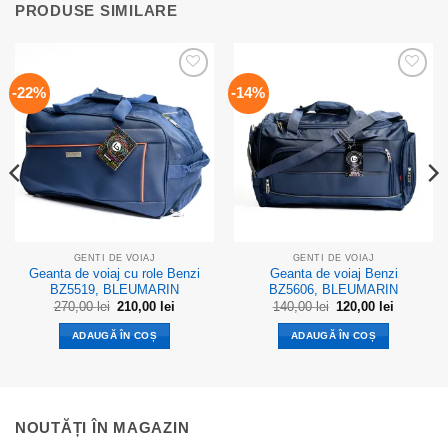
PRODUSE SIMILARE
Add to
Add to
-22%
-14%
wishlist
wishlist
GENTI DE VOIAJ
GENTI DE VOIAJ
Geanta de voiaj cu role Benzi
Geanta de voiaj Benzi
BZ5519, BLEUMARIN
BZ5606, BLEUMARIN
Prețul
Prețul
Prețul
Prețul
270,00
lei
210,00
lei
140,00
lei
120,00
lei
inițial
curent
inițial
curent
a
este:
a
este:
ADAUGĂ ÎN COȘ
ADAUGĂ ÎN COȘ
ei.
fost:
210,00 lei.
fost:
120,00 lei
270,00 lei.
140,00 lei.
NOUTĂȚI ÎN MAGAZIN