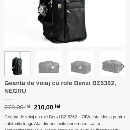
Geanta de voiaj cu role Benzi BZ5362,
NEGRU
Prețul
Prețul
270,00
lei
210,00
lei
inițial
curent
Geanta de voiaj cu role Benzi BZ 5362 – 74W este ideala pentru
a
este:
calatoriile lungi. Atat dimensiunile generoase, cat si
fost:
210,00 lei.