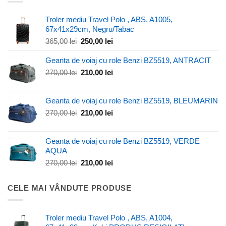
Troler mediu Travel Polo , ABS, A1005,
67x41x29cm, Negru/Tabac
Prețul
Prețul
365,00
lei
250,00
lei
inițial
curent
a
este:
Geanta de voiaj cu role Benzi BZ5519, ANTRACIT
fost:
250,00 lei.
Prețul
Prețul
270,00
lei
210,00
lei
365,00 lei.
inițial
curent
a
este:
Geanta de voiaj cu role Benzi BZ5519, BLEUMARIN
fost:
210,00 lei.
270,00 lei.
Prețul
Prețul
270,00
lei
210,00
lei
inițial
curent
a
este:
Geanta de voiaj cu role Benzi BZ5519, VERDE
fost:
210,00 lei.
AQUA
270,00 lei.
Prețul
Prețul
270,00
lei
210,00
lei
inițial
curent
a
este:
CELE MAI VÂNDUTE PRODUSE
fost:
210,00 lei.
270,00 lei.
Troler mediu Travel Polo , ABS, A1004,