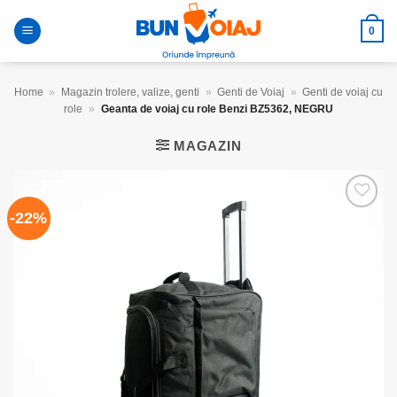
Skip
to
0
content
Home
»
Magazin trolere, valize, genti
»
Genti de Voiaj
»
Genti de voiaj cu
role
»
Geanta de voiaj cu role Benzi BZ5362, NEGRU
MAGAZIN
-22%
Add to
wishlist