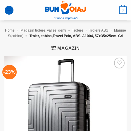
Skip
to
0
content
Home
»
Magazin trolere, valize, genti
»
Trolere
»
Trolere ABS
»
Marime
S(cabina)
»
Troler, cabina,Travel Polo, ABS, A1004, 57x35x25cm, Gri
MAGAZIN
-23%
Add to
wishlist