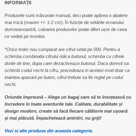
INFORMAȚII
Produsele sunt măsurate manual, deci poate apărea o abatere
mai mică (maxim +/- 1-2 cm). În funcție de setările ecranului
dumneavoastră, culoarea produselor poate diferi ușor de ceea
ce vedeți pe monitor.
*Orice troler nou cumparat are cifrul setat pe 000. Pentru a
schimba combinatia cifrului ridica butonul, schimba cu cifrele
dorite de tine, dupa care dezactiveaza butonul. Daca doresti sa
schimbi codul vechi la cifru, procedeaza in acelasi mod doar ca
inaintea apasarii pe buton, cifrul trebuie sa fie reglat pe codul
vechi.
Oriunde împreună – Alege un bagaj care să te însoțească cu
încredere în toate aventurile tale. Calitate, durabilitate și
design modern, create să facă fiecare călătorie mai ușoară
și mai plăcută. Împachetează amintiri, nu griji!
Vezi si alte produse din aceasta categorie.