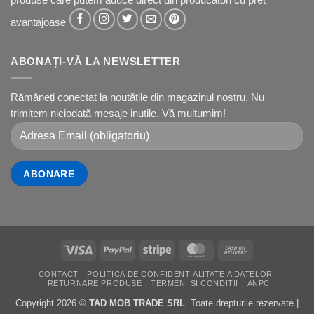
produse care putem aduce direct din producatori cu pret
avantajoase
ABONAȚI-VĂ LA NEWSLETTER
Rămâneți conectat la noutățile din magazinul nostru. Nu
trimitem niciodată mesaje inutile. Vă mulțumim!
Visa
PayPal
Stripe
MasterCard
Cash
On
CONTACT
POLITICA DE CONFIDENTIALITATE A DATELOR
Delivery
RETURNARE PRODUSE
TERMENI SI CONDITII
ANPC
Copyright 2026 ©
TAD MOB TRADE SRL
. Toate drepturile rezervate |