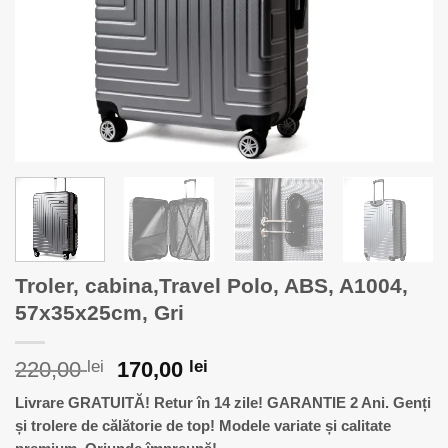
Troler, cabina,Travel Polo, ABS, A1004,
57x35x25cm, Gri
Prețul
Prețul
220,00
lei
170,00
lei
inițial
curent
Livrare GRATUITĂ!
Retur în 14 zile!
GARANTIE
2 Ani. Genți
a
este:
și trolere de călătorie de top! Modele variate și calitate
fost:
170,00 lei.