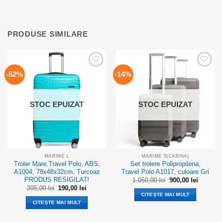
PRODUSE SIMILARE
Add to
Add to
-52%
-14%
wishlist
wishlist
STOC EPUIZAT
STOC EPUIZAT
MARIME L
MARIME S(CABINA)
Troler Mare,Travel Polo, ABS,
Set trolere Polipropilena,
A1004, 78x48x32cm, Turcoaz
Travel Polo A1017, culoare Gri
PRODUS RESIGILAT!
Prețul
Prețul
1.050,00
lei
900,00
lei
inițial
curent
Prețul
Prețul
395,00
lei
190,00
lei
a
este:
inițial
curent
CITEȘTE MAI MULT
fost:
900,00 le
a
este:
CITEȘTE MAI MULT
1.050,00 lei.
fost:
190,00 lei.
395,00 lei.