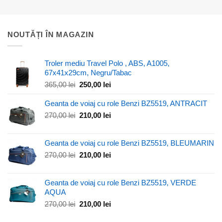
NOUTĂȚI ÎN MAGAZIN
Troler mediu Travel Polo , ABS, A1005,
67x41x29cm, Negru/Tabac
Prețul
Prețul
365,00
lei
250,00
lei
inițial
curent
a
este:
Geanta de voiaj cu role Benzi BZ5519, ANTRACIT
fost:
250,00 lei.
Prețul
Prețul
270,00
lei
210,00
lei
365,00 lei.
inițial
curent
a
este:
Geanta de voiaj cu role Benzi BZ5519, BLEUMARIN
fost:
210,00 lei.
270,00 lei.
Prețul
Prețul
270,00
lei
210,00
lei
inițial
curent
a
este:
Geanta de voiaj cu role Benzi BZ5519, VERDE
fost:
210,00 lei.
AQUA
270,00 lei.
Prețul
Prețul
270,00
lei
210,00
lei
inițial
curent