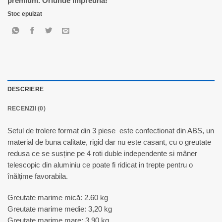
premium. Oriunde împreună!
220,00 lei.
Stoc epuizat
DESCRIERE
RECENZII (0)
Setul de trolere format din 3 piese
este confectionat din ABS, un
material de buna calitate, rigid dar nu este casant, cu o greutate
redusa ce se susține pe 4 roti duble independente si mâner
telescopic din aluminiu ce poate fi ridicat in trepte pentru o
înălțime favorabila.
Greutate marime mică: 2.60 kg
Greutate marime medie: 3,20 kg
Greutate marime mare: 3.90 kg