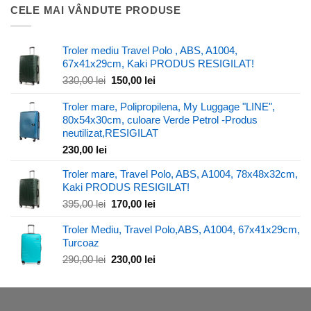
a
este:
CELE MAI VÂNDUTE PRODUSE
fost:
210,00 lei.
270,00 lei.
Troler mediu Travel Polo , ABS, A1004,
67x41x29cm, Kaki PRODUS RESIGILAT!
Prețul
Prețul
330,00
lei
150,00
lei
inițial
curent
a
este:
Troler mare, Polipropilena, My Luggage "LINE",
fost:
150,00 lei.
80x54x30cm, culoare Verde Petrol -Produs
330,00 lei.
neutilizat,RESIGILAT
230,00
lei
Troler mare, Travel Polo, ABS, A1004, 78x48x32cm,
Kaki PRODUS RESIGILAT!
Prețul
Prețul
395,00
lei
170,00
lei
inițial
curent
Troler Mediu, Travel Polo,ABS, A1004, 67x41x29cm,
a
este:
Turcoaz
fost:
170,00 lei.
395,00 lei.
Prețul
Prețul
290,00
lei
230,00
lei
inițial
curent
a
este:
fost:
230,00 lei.