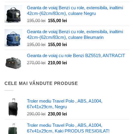
inițial
curent
a
este:
Geanta de voiaj Benzi cu role, extensibila, inaltimi
fost:
250,00 lei.
42cm-(62cm/83cm), culoare Negru
365,00 lei.
Prețul
Prețul
195,00
lei
155,00
lei
inițial
curent
Geanta de voiaj Benzi cu role, extensibila, inaltimi
a
este:
42cm-(62cm/83cm), culoare Bleumarin
fost:
155,00 lei.
195,00 lei.
Prețul
Prețul
195,00
lei
155,00
lei
inițial
curent
Geanta de voiaj cu role Benzi BZ5519, ANTRACIT
a
este:
fost:
155,00 lei.
Prețul
Prețul
270,00
lei
210,00
lei
195,00 lei.
inițial
curent
a
este:
fost:
210,00 lei.
CELE MAI VÂNDUTE PRODUSE
270,00 lei.
Troler mediu Travel Polo , ABS, A1004,
67x41x29cm, Negru
Prețul
Prețul
290,00
lei
230,00
lei
inițial
curent
a
este:
Troler mediu Travel Polo , ABS, A1004,
fost:
230,00 lei.
67x41x29cm, Kaki PRODUS RESIGILAT!