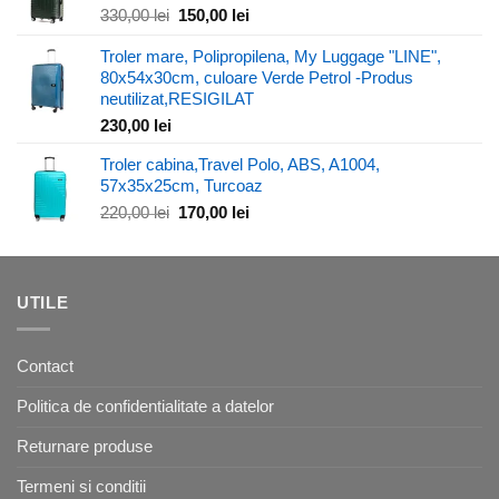
290,00 lei.
Prețul
Prețul
330,00
lei
150,00
lei
inițial
curent
Troler mare, Polipropilena, My Luggage "LINE",
a
este:
80x54x30cm, culoare Verde Petrol -Produs
fost:
150,00 lei.
neutilizat,RESIGILAT
330,00 lei.
230,00
lei
Troler cabina,Travel Polo, ABS, A1004,
57x35x25cm, Turcoaz
Prețul
Prețul
220,00
lei
170,00
lei
inițial
curent
a
este:
fost:
170,00 lei.
220,00 lei.
UTILE
Contact
Politica de confidentialitate a datelor
Returnare produse
Termeni si conditii