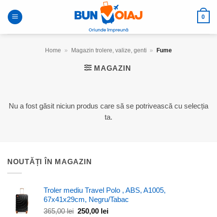
Skip
to
0
content
Home
»
Magazin trolere, valize, genti
»
Fume
MAGAZIN
Nu a fost găsit niciun produs care să se potrivească cu selecția
ta.
NOUTĂȚI ÎN MAGAZIN
Troler mediu Travel Polo , ABS, A1005,
67x41x29cm, Negru/Tabac
Prețul
Prețul
365,00
lei
250,00
lei